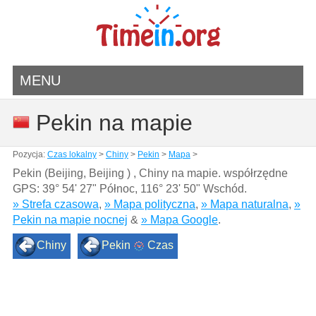
MENU
Pekin na mapie
Pozycja:
Czas lokalny
>
Chiny
>
Pekin
>
Mapa
>
Pekin (Beijing, Beijing ) , Chiny na mapie. współrzędne
GPS:
39° 54' 27" Północ
,
116° 23' 50" Wschód.
» Strefa czasowa
,
» Mapa polityczna
,
» Mapa naturalna
,
»
Pekin na mapie nocnej
&
» Mapa Google
.
Chiny
Pekin
Czas