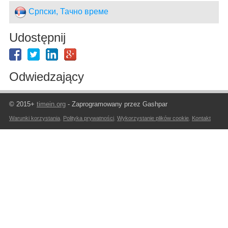
Српски, Тачно време
Udostępnij
Odwiedzający
© 2015+
timein.org
- Zaprogramowany przez Gashpar
Warunki korzystania
,
Polityka prywatności
,
Wykorzystanie plików cookie
,
Kontakt