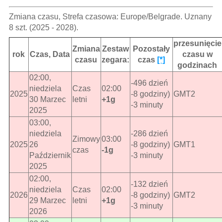
Zmiana czasu, Strefa czasowa: Europe/Belgrade. Uznany
8 szt. (2025 - 2028).
przesunięcie
Zmiana
Zestaw
Pozostały
rok
Czas, Data
czasu w
czasu
zegara:
czas
[*]
godzinach
02:00,
-496 dzień
niedziela
Czas
02:00
2025
-8 godziny)
GMT2
30 Marzec
letni
+1g
-3 minuty
2025
03:00,
niedziela
-286 dzień
Zimowy
03:00
2025
26
-8 godziny)
GMT1
czas
-1g
Październik
-3 minuty
2025
02:00,
-132 dzień
niedziela
Czas
02:00
2026
-8 godziny)
GMT2
29 Marzec
letni
+1g
-3 minuty
2026