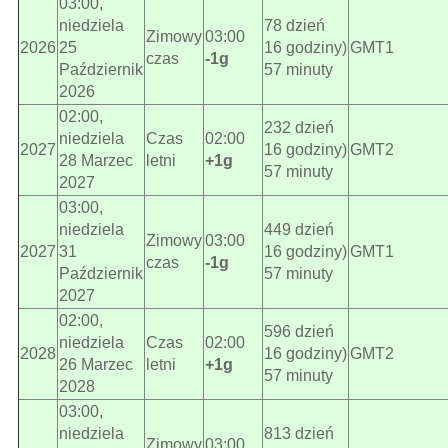
03:00,
niedziela
78 dzień
Zimowy
03:00
2026
25
16 godziny)
GMT1
czas
-1g
Październik
57 minuty
2026
02:00,
232 dzień
niedziela
Czas
02:00
2027
16 godziny)
GMT2
28 Marzec
letni
+1g
57 minuty
2027
03:00,
niedziela
449 dzień
Zimowy
03:00
2027
31
16 godziny)
GMT1
czas
-1g
Październik
57 minuty
2027
02:00,
596 dzień
niedziela
Czas
02:00
2028
16 godziny)
GMT2
26 Marzec
letni
+1g
57 minuty
2028
03:00,
niedziela
813 dzień
Zimowy
03:00