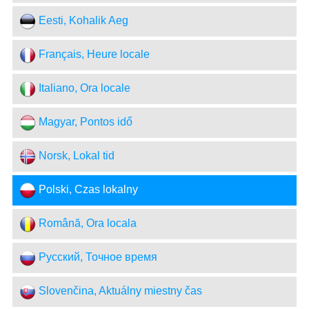
Eesti, Kohalik Aeg
Français, Heure locale
Italiano, Ora locale
Magyar, Pontos idő
Norsk, Lokal tid
Polski, Czas lokalny
Română, Ora locala
Русский, Точное время
Slovenčina, Aktuálny miestny čas