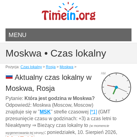
MENU
Moskwa • Czas lokalny
Pozycja:
Czas lokalny
>
Rosja
>
Moskwa
>
AM
Aktualny czas lokalny w
Moskwa, Rosja
Pytanie:
Która jest godzina w Moskwa?
Odpowiedź: Moskwa (Moscow, Moscow)
znajduje się w "
MSK
" strefie czasowej
[*1]
(GMT
przesunięcie czasu w godzinach: +3) a czas letni to
Nieaktywny ⇒ Bieżący czas lokalny to
(w momencie
: poniedziałek, 10. Sierpień 2026,
wygenerowania tej strony)