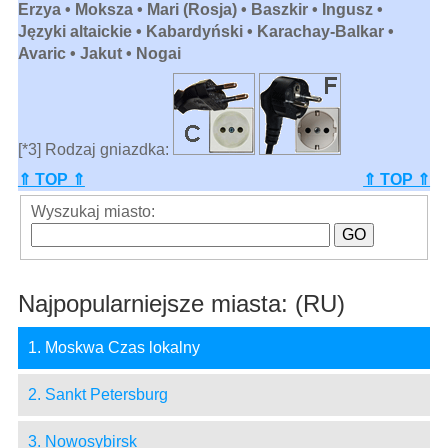
Erzya • Moksza • Mari (Rosja) • Baszkir • Ingusz •
Języki altaickie • Kabardyński • Karachay-Balkar •
Avaric • Jakut • Nogai
[*3] Rodzaj gniazdka:
⇑ TOP ⇑
⇑ TOP ⇑
Wyszukaj miasto:
Najpopularniejsze miasta: (RU)
1. Moskwa Czas lokalny
2. Sankt Petersburg
3. Nowosybirsk