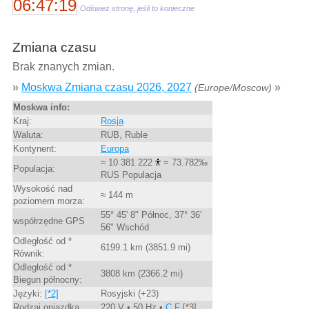
06:47:19
Odśwież stronę, jeśli to konieczne
Zmiana czasu
Brak znanych zmian.
»
Moskwa Zmiana czasu 2026, 2027
»
(Europe/Moscow)
Moskwa info:
Kraj:
Rosja
Waluta:
RUB, Ruble
Kontynent:
Europa
≈ 10 381 222
= 73.782‰
Populacja:
RUS Populacja
Wysokość nad
≈ 144 m
poziomem morza:
55° 45' 8" Północ, 37° 36'
współrzędne GPS
56" Wschód
Odległość od *
6199.1 km (3851.9 mi)
Równik:
Odległość od *
3808 km (2366.2 mi)
Biegun północny:
Języki:
[*2]
Rosyjski (+23)
Rodzaj gniazdka
220 V • 50 Hz •
C,F
[*3]