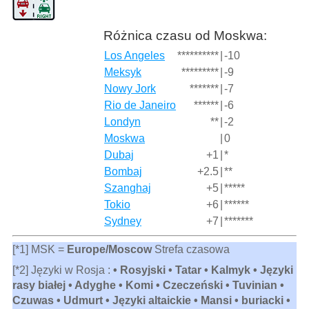
Różnica czasu od Moskwa:
Los Angeles
**********
|
-10
Meksyk
*********
|
-9
Nowy Jork
*******
|
-7
Rio de Janeiro
******
|
-6
Londyn
**
|
-2
Moskwa
|
0
Dubaj
+1
|
*
Bombaj
+2.5
|
**
Szanghaj
+5
|
*****
Tokio
+6
|
******
Sydney
+7
|
*******
[*1] MSK =
Europe/Moscow
Strefa czasowa
[*2] Języki w Rosja :
• Rosyjski • Tatar • Kalmyk • Języki
rasy białej • Adyghe • Komi • Czeczeński • Tuvinian •
Czuwas • Udmurt • Języki altaickie • Mansi • buriacki •