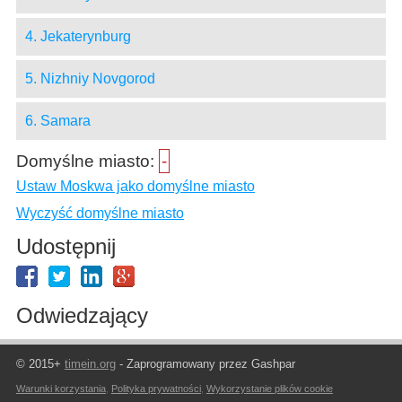
4. Jekaterynburg
5. Nizhniy Novgorod
6. Samara
Domyślne miasto:
-
Ustaw Moskwa jako domyślne miasto
Wyczyść domyślne miasto
Udostępnij
Odwiedzający
© 2015+
timein.org
- Zaprogramowany przez Gashpar
Warunki korzystania
,
Polityka prywatności
,
Wykorzystanie plików cookie