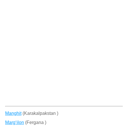
Manghit
(Karakalpakstan )
Marg‘ilon
(Fergana )