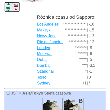
Różnica czasu od Sapporo:
Los Angeles
****************
|
-16
Meksyk
***************
|
-15
Nowy Jork
*************
|
-13
Rio de Janeiro
************
|
-12
Londyn
********
|
-8
Moskwa
******
|
-6
Dubaj
*****
|
-5
Bombaj
***
|
-3.5
Szanghaj
*
|
-1
Tokio
|
0
Sydney
+1
|
*
[*1] JST =
Asia/Tokyo
Strefa czasowa