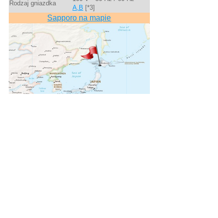
Rodzaj gniazdka
A,B
[*3]
Sapporo na mapie