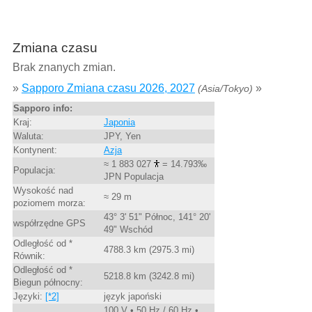
Zmiana czasu
Brak znanych zmian.
»
Sapporo Zmiana czasu 2026, 2027
»
(Asia/Tokyo)
Sapporo info:
Kraj:
Japonia
Waluta:
JPY, Yen
Kontynent:
Azja
≈ 1 883 027
= 14.793‰
Populacja:
JPN Populacja
Wysokość nad
≈ 29 m
poziomem morza:
43° 3' 51" Północ, 141° 20'
współrzędne GPS
49" Wschód
Odległość od *
4788.3 km (2975.3 mi)
Równik:
Odległość od *
5218.8 km (3242.8 mi)
Biegun północny:
Języki:
[*2]
język japoński
100 V • 50 Hz / 60 Hz •