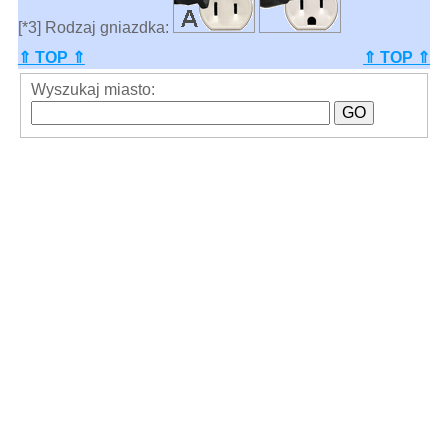
[*3] Rodzaj gniazdka:
⇑ TOP ⇑
⇑ TOP ⇑
Wyszukaj miasto: