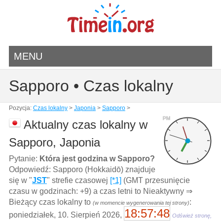
MENU
Sapporo • Czas lokalny
Pozycja:
Czas lokalny
>
Japonia
>
Sapporo
>
PM
Aktualny czas lokalny w
Sapporo, Japonia
Pytanie:
Która jest godzina w Sapporo?
Odpowiedź: Sapporo (Hokkaidō) znajduje
się w "
JST
" strefie czasowej
[*1]
(GMT przesunięcie
czasu w godzinach: +9) a czas letni to Nieaktywny ⇒
Bieżący czas lokalny to
:
(w momencie wygenerowania tej strony)
18:57:48
poniedziałek, 10. Sierpień 2026,
Odśwież stronę,