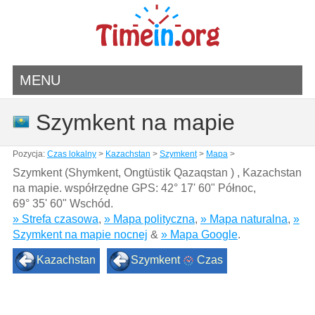
MENU
Szymkent na mapie
Pozycja:
Czas lokalny
>
Kazachstan
>
Szymkent
>
Mapa
>
Szymkent (Shymkent, Ongtüstik Qazaqstan ) , Kazachstan
na mapie. współrzędne GPS:
42° 17' 60" Północ
,
69° 35' 60" Wschód.
» Strefa czasowa
,
» Mapa polityczna
,
» Mapa naturalna
,
»
Szymkent na mapie nocnej
&
» Mapa Google
.
Kazachstan
Szymkent
Czas