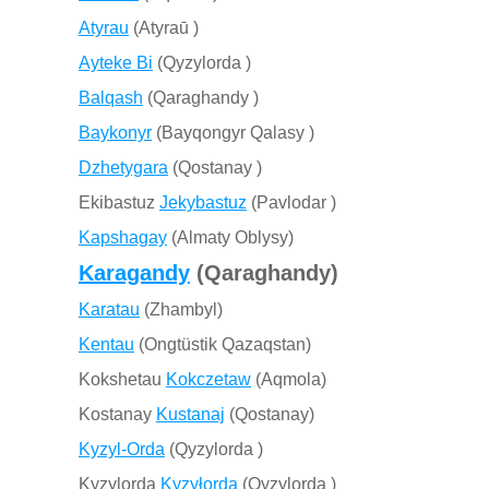
Atyrau
(Atyraū )
Ayteke Bi
(Qyzylorda )
Balqash
(Qaraghandy )
Baykonyr
(Bayqongyr Qalasy )
Dzhetygara
(Qostanay )
Ekibastuz
Jekybastuz
(Pavlodar )
Kapshagay
(Almaty Oblysy)
Karagandy
(Qaraghandy)
Karatau
(Zhambyl)
Kentau
(Ongtüstik Qazaqstan)
Kokshetau
Kokczetaw
(Aqmola)
Kostanay
Kustanaj
(Qostanay)
Kyzyl-Orda
(Qyzylorda )
Kyzylorda
Kyzyłorda
(Qyzylorda )