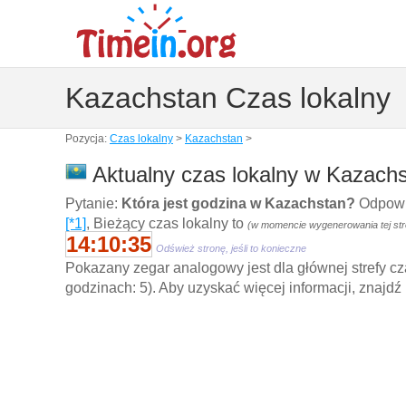
Kazachstan Czas lokalny
Pozycja:
Czas lokalny
>
Kazachstan
>
Aktualny czas lokalny w Kazachs
Pytanie:
Która jest godzina w Kazachstan?
Odpowie
[*1]
, Bieżący czas lokalny to
(w momencie wygenerowania tej str
14:10:35
Odśwież stronę, jeśli to konieczne
Pokazany zegar analogowy jest dla głównej strefy cz
godzinach: 5). Aby uzyskać więcej informacji, znajdź