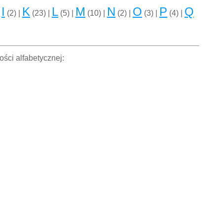
I
K
L
M
N
O
P
Q
|
(2) |
(23) |
(5) |
(10) |
(2) |
(3) |
(4) |
ości alfabetycznej: