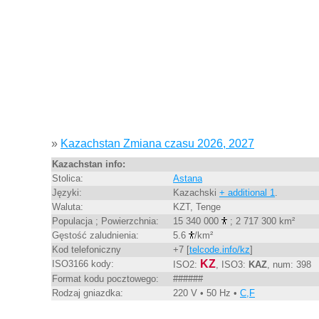
»
Kazachstan Zmiana czasu 2026, 2027
Kazachstan info:
Stolica:
Astana
Języki:
Kazachski
+ additional 1
.
Waluta:
KZT, Tenge
Populacja ; Powierzchnia:
15 340 000
; 2 717 300 km²
Gęstość zaludnienia:
5.6
/km²
Kod telefoniczny
+7 [
telcode.info/kz
]
KZ
ISO3166 kody:
ISO2:
, ISO3:
KAZ
, num: 398
Format kodu pocztowego:
######
Rodzaj gniazdka:
220 V • 50 Hz •
C,F