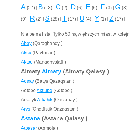
A
B
C
D
E
F
G
(27) |
(18) |
(2) |
(6) |
(6) |
(3) |
(3) 
R
S
T
U
Y
Z
(9) |
(2) |
(28) |
(17) |
(4) |
(1) |
(17) |
Nie pełna lista! Tylko 50 największych miast w kolejn
Abay
(Qaraghandy )
Aksu
(Pavlodar )
Aktau
(Mangghystaū )
Almaty
Ałmaty
(Almaty Qalasy )
Aqsay
(Batys Qazaqstan )
Aqtöbe
Aktiube
(Aqtöbe )
Arkalyk
Arkałyk
(Qostanay )
Arys
(Ongtüstik Qazaqstan )
Astana
(Astana Qalasy )
Atbasar
(Aqmola )