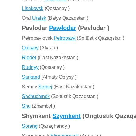
Lisakovsk
(Qostanay )
Oral
Uralsk
(Batys Qazaqstan )
Pavlodar
Pawłodar
(Pavlodar )
Petropavlovsk
Petropawł
(Soltüstik Qazaqstan )
Qulsary
(Atyraū )
Ridder
(East Kazakhstan )
Rudnyy
(Qostanay )
Sarkand
(Almaty Oblysy )
Semey
Semej
(East Kazakhstan )
Shchūchīnsk
(Soltüstik Qazaqstan )
Shu
(Zhambyl )
Shymkent
Szymkent
(Ongtüstik Qazaqs
Sorang
(Qaraghandy )
Stepnogorsk
Stiepnogorsk
(Aqmola )