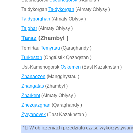
Taldykorgan
Tałdykorgan
(Almaty Oblysy )
Taldyqorghan
(Almaty Oblysy )
Talghar
(Almaty Oblysy )
Taraz
(Zhambyl )
Temirtau
Temyrtau
(Qaraghandy )
Turkestan
(Ongtüstik Qazaqstan )
Ust-Kamenogorsk
Öskemen
(East Kazakhstan )
Zhanaozen
(Mangghystaū )
Zhangatas
(Zhambyl )
Zharkent
(Almaty Oblysy )
Zhezqazghan
(Qaraghandy )
Zyryanovsk
(East Kazakhstan )
[*1] W obliczeniach przedziału czasu wykorzystywane