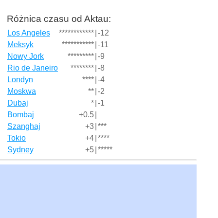
Różnica czasu od Aktau:
Los Angeles
************
|
-12
Meksyk
***********
|
-11
Nowy Jork
*********
|
-9
Rio de Janeiro
********
|
-8
Londyn
****
|
-4
Moskwa
**
|
-2
Dubaj
*
|
-1
Bombaj
+0.5
|
Szanghaj
+3
|
***
Tokio
+4
|
****
Sydney
+5
|
*****