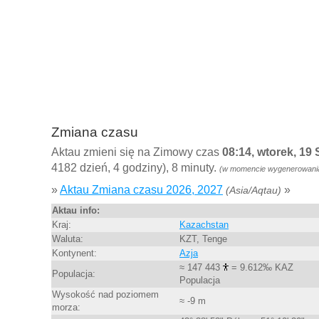
Zmiana czasu
Aktau zmieni się na Zimowy czas
08:14, wtorek, 19
4182 dzień, 4 godziny), 8 minuty.
(w momencie wygenerowania 
»
Aktau Zmiana czasu 2026, 2027
»
(Asia/Aqtau)
Aktau info:
Kraj:
Kazachstan
Waluta:
KZT, Tenge
Kontynent:
Azja
≈ 147 443
= 9.612‰ KAZ
Populacja:
Populacja
Wysokość nad poziomem
≈ -9 m
morza: