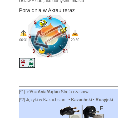
Ustaw Aktau jako domyślne miasto
Pora dnia w Aktau teraz
06:31
20:50
[*1] +05 =
Asia/Aqtau
Strefa czasowa
[*2] Języki w Kazachstan :
• Kazachski • Rosyjski