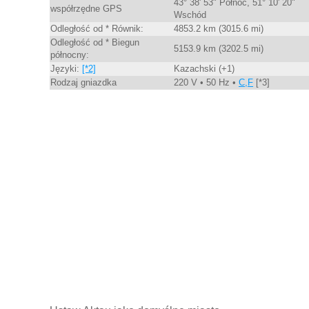
43° 38' 53" Północ, 51° 10' 20"
współrzędne GPS
Wschód
Odległość od * Równik:
4853.2 km (3015.6 mi)
Odległość od * Biegun
5153.9 km (3202.5 mi)
północny:
Języki:
[*2]
Kazachski (+1)
Rodzaj gniazdka
220 V • 50 Hz •
C,F
[*3]