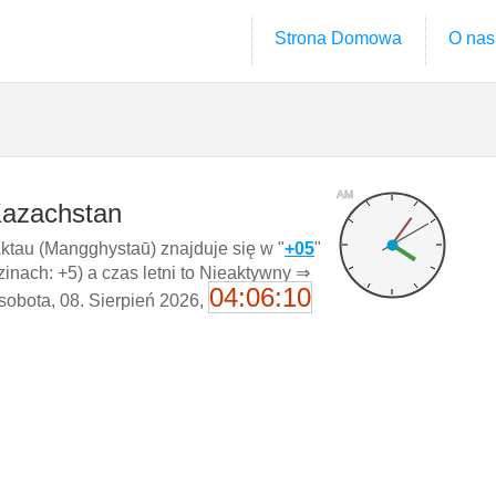
Strona Domowa
O nas
AM
Kazachstan
tau (Mangghystaū) znajduje się w "
+05
"
nach: +5) a czas letni to Nieaktywny ⇒
04:06:11
 sobota, 08. Sierpień 2026,