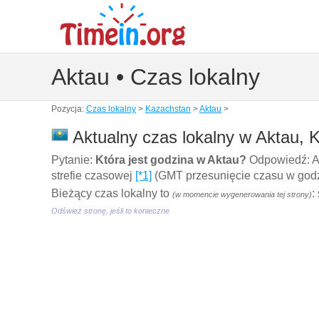
Aktau • Czas lokalny
Pozycja:
Czas lokalny
>
Kazachstan
>
Aktau
>
Aktualny czas lokalny w Aktau, 
Pytanie:
Która jest godzina w Aktau?
Odpowiedź: Ak
strefie czasowej
[*1]
(GMT przesunięcie czasu w godzi
Bieżący czas lokalny to
:
(w momencie wygenerowania tej strony)
Odśwież stronę, jeśli to konieczne