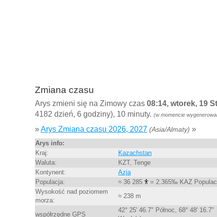
Zmiana czasu
Arys zmieni się na Zimowy czas
08:14, wtorek, 19 
4182 dzień, 6 godziny), 10 minuty.
(w momencie wygenerowani
»
Arys Zmiana czasu 2026, 2027
»
(Asia/Almaty)
Arys info:
Kraj:
Kazachstan
Waluta:
KZT, Tenge
Kontynent:
Azja
Populacja:
≈ 36 285
= 2.365‰ KAZ Populac
Wysokość nad poziomem
≈ 238 m
morza:
42° 25' 46.7" Północ, 68° 48' 16.7"
współrzędne GPS