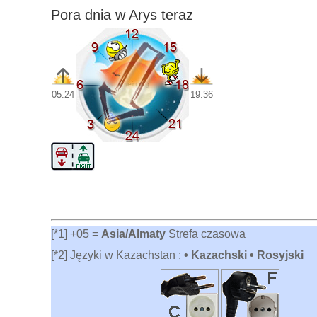
Pora dnia w Arys teraz
05:24
19:36
[*1] +05 =
Asia/Almaty
Strefa czasowa
[*2] Języki w Kazachstan :
• Kazachski • Rosyjski