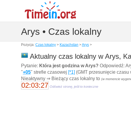
Arys • Czas lokalny
Pozycja:
Czas lokalny
>
Kazachstan
>
Arys
>
Aktualny czas lokalny w Arys, K
Pytanie:
Która jest godzina w Arys?
Odpowiedź: Ary
"
+05
" strefie czasowej
[*1]
(GMT przesunięcie czasu w 
Nieaktywny ⇒ Bieżący czas lokalny to
(w momencie wygener
02:03:28
Odśwież stronę, jeśli to konieczne