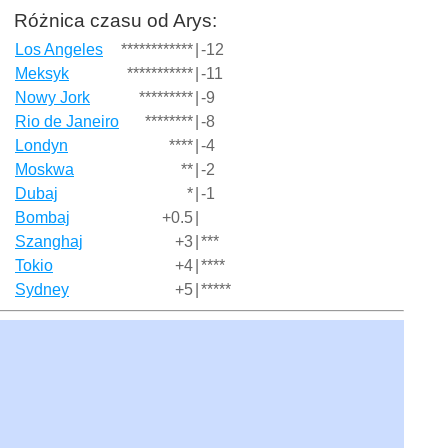
Różnica czasu od Arys:
Los Angeles
************
|
-12
Meksyk
***********
|
-11
Nowy Jork
*********
|
-9
Rio de Janeiro
********
|
-8
Londyn
****
|
-4
Moskwa
**
|
-2
Dubaj
*
|
-1
Bombaj
+0.5
|
Szanghaj
+3
|
***
Tokio
+4
|
****
Sydney
+5
|
*****