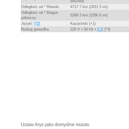
Wschód
Odległość od * Równik:
4717.7 km (2931.5 mi)
Odległość od * Biegun
5289.3 km (3286.6 mi)
północny:
Języki:
[*2]
Kazachski (+1)
Rodzaj gniazdka
220 V • 50 Hz •
C,F
[*3]
Ustaw Arys jako domyślne miasto