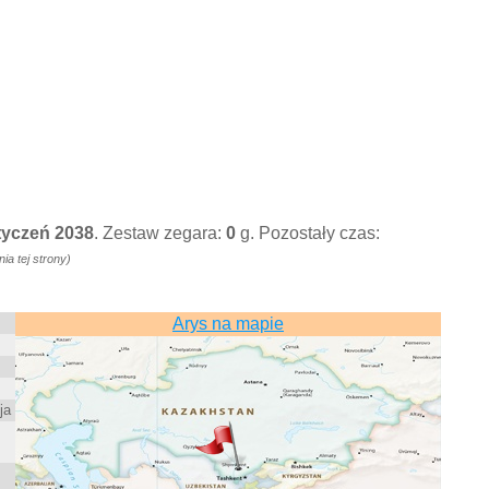
Styczeń 2038
. Zestaw zegara:
0
g. Pozostały czas:
a tej strony)
Arys na mapie
ja