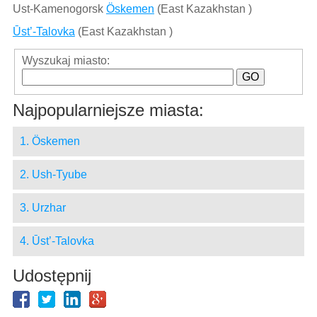
Ust-Kamenogorsk
Öskemen
(East Kazakhstan )
Ūst’-Talovka
(East Kazakhstan )
Wyszukaj miasto:
Najpopularniejsze miasta:
1. Öskemen
2. Ush-Tyube
3. Urzhar
4. Ūst’-Talovka
Udostępnij