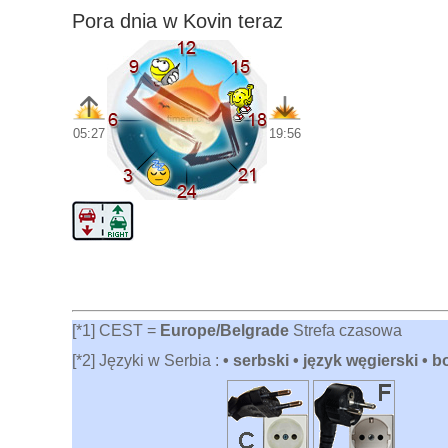
Pora dnia w Kovin teraz
05:27
19:56
[*1] CEST =
Europe/Belgrade
Strefa czasowa
[*2] Języki w Serbia :
• serbski • język węgierski • 