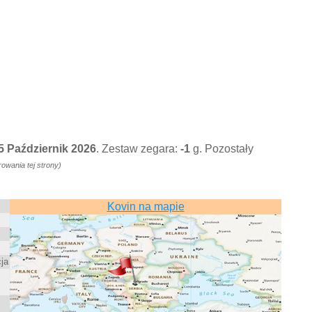
25 Październik 2026
. Zestaw zegara:
-1
g. Pozostały
wania tej strony)
Kovin na mapie
ja