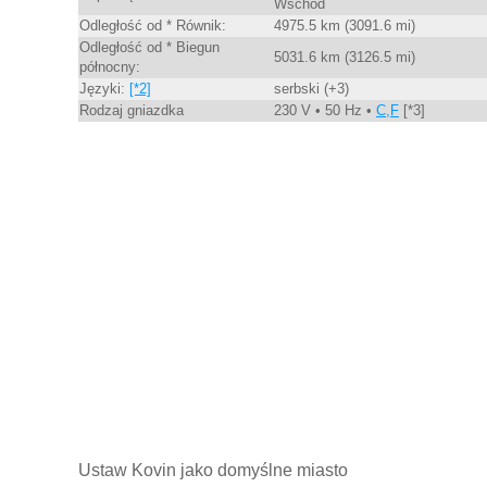
Wschód
Odległość od * Równik:
4975.5 km (3091.6 mi)
Odległość od * Biegun
5031.6 km (3126.5 mi)
północny:
Języki:
[*2]
serbski (+3)
Rodzaj gniazdka
230 V • 50 Hz •
C,F
[*3]
Ustaw Kovin jako domyślne miasto