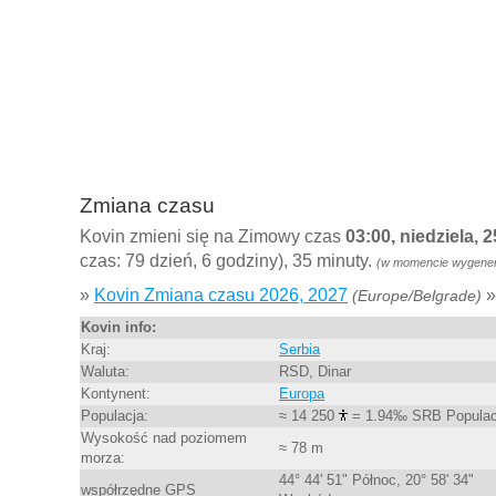
Zmiana czasu
Kovin zmieni się na Zimowy czas
03:00, niedziela, 
czas: 79 dzień, 6 godziny), 35 minuty.
(w momencie wygenero
»
Kovin Zmiana czasu 2026, 2027
»
(Europe/Belgrade)
Kovin info:
Kraj:
Serbia
Waluta:
RSD, Dinar
Kontynent:
Europa
Populacja:
≈ 14 250
= 1.94‰ SRB Populac
Wysokość nad poziomem
≈ 78 m
morza:
44° 44' 51" Północ, 20° 58' 34"
współrzędne GPS