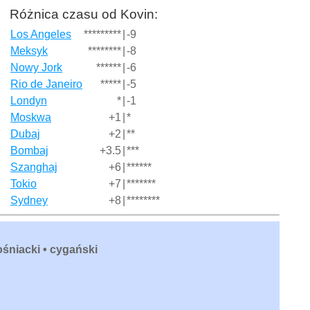
Różnica czasu od Kovin:
Los Angeles
*********
|
-9
Meksyk
********
|
-8
Nowy Jork
******
|
-6
Rio de Janeiro
*****
|
-5
Londyn
*
|
-1
Moskwa
+1
|
*
Dubaj
+2
|
**
Bombaj
+3.5
|
***
Szanghaj
+6
|
******
Tokio
+7
|
*******
Sydney
+8
|
********
bośniacki • cygański