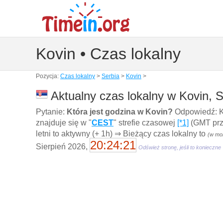
Kovin • Czas lokalny
Pozycja:
Czas lokalny
>
Serbia
>
Kovin
>
Aktualny czas lokalny w Kovin, S
Pytanie:
Która jest godzina w Kovin?
Odpowiedź: K
znajduje się w "
CEST
" strefie czasowej
[*1]
(GMT prze
letni to aktywny (+ 1h) ⇒ Bieżący czas lokalny to
(w mo
20:24:22
Sierpień 2026,
Odśwież stronę, jeśli to konieczne