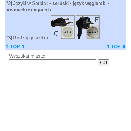
[*2] Języki w Serbia :
• serbski • język węgierski •
bośniacki • cygański
[*3] Rodzaj gniazdka:
⇑ TOP ⇑
⇑ TOP ⇑
Wyszukaj miasto: