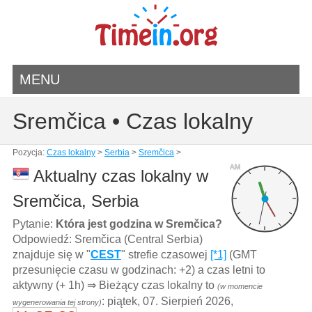
MENU
Sremčica • Czas lokalny
Pozycja:
Czas lokalny
>
Serbia
>
Sremčica
>
AM
Aktualny czas lokalny w
Sremčica, Serbia
Pytanie:
Która jest godzina w Sremčica?
Odpowiedź: Sremčica (Central Serbia)
znajduje się w "
CEST
" strefie czasowej
[*1]
(GMT
przesunięcie czasu w godzinach: +2) a czas letni to
aktywny (+ 1h) ⇒ Bieżący czas lokalny to
(w momencie
: piątek, 07. Sierpień 2026,
wygenerowania tej strony)