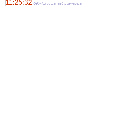
11:25:32
Odśwież stronę, jeśli to konieczne