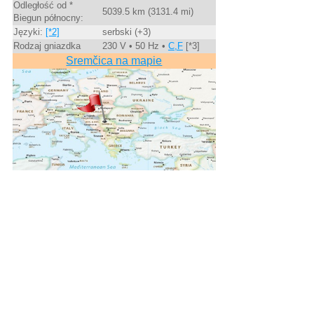
Odległość od *
5039.5 km (3131.4 mi)
Biegun północny:
Języki:
[*2]
serbski (+3)
Rodzaj gniazdka
230 V • 50 Hz •
C,F
[*3]
Sremčica na mapie