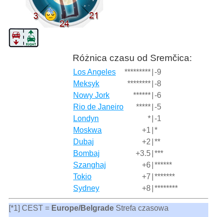
Różnica czasu od Sremčica:
Los Angeles
*********
|
-9
Meksyk
********
|
-8
Nowy Jork
******
|
-6
Rio de Janeiro
*****
|
-5
Londyn
*
|
-1
Moskwa
+1
|
*
Dubaj
+2
|
**
Bombaj
+3.5
|
***
Szanghaj
+6
|
******
Tokio
+7
|
*******
Sydney
+8
|
********
[*1] CEST =
Europe/Belgrade
Strefa czasowa