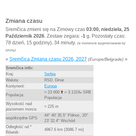
Zmiana czasu
Sremčica zmieni się na Zimowy czas
03:00, niedziela, 25
Październik 2026
. Zestaw zegara:
-1
g. Pozostały czas:
78 dzień, 15 godziny), 34 minuty.
(w momencie wygenerowania tej
strony)
»
Sremčica Zmiana czasu 2026, 2027
»
(Europe/Belgrade)
Sremčica info:
Kraj:
Serbia
Waluta:
RSD, Dinar
Kontynent:
Europa
≈ 23 000
= 3.131‰ SRB
Populacja:
Populacja
Wysokość nad
≈ 225 m
poziomem morza:
44° 40' 35.5" Północ, 20°
współrzędne GPS
23' 32.4" Wschód
Odległość od *
4967.6 km (3086.7 mi)
Równik: