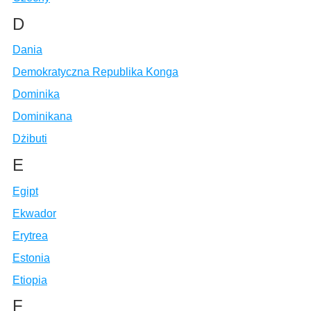
D
Dania
Demokratyczna Republika Konga
Dominika
Dominikana
Dżibuti
E
Egipt
Ekwador
Erytrea
Estonia
Etiopia
F