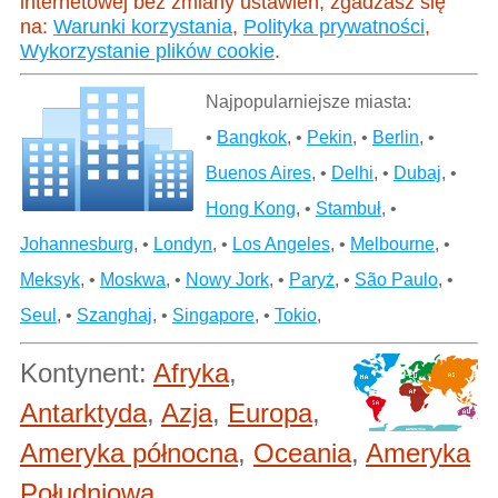
internetowej bez zmiany ustawień, zgadzasz się
na:
Warunki korzystania
,
Polityka prywatności
,
Wykorzystanie plików cookie
.
Najpopularniejsze miasta:
•
Bangkok
, •
Pekin
, •
Berlin
, •
Buenos Aires
, •
Delhi
, •
Dubaj
, •
Hong Kong
, •
Stambuł
, •
Johannesburg
, •
Londyn
, •
Los Angeles
, •
Melbourne
, •
Meksyk
, •
Moskwa
, •
Nowy Jork
, •
Paryż
, •
São Paulo
, •
Seul
, •
Szanghaj
, •
Singapore
, •
Tokio
,
Kontynent:
Afryka
,
Antarktyda
,
Azja
,
Europa
,
Ameryka północna
,
Oceania
,
Ameryka
Południowa
,