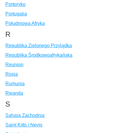
Portoryko
Portugalia
Południowa Afryka
R
Republika Zielonego Przylądka
Republika Środkowoafrykańska
Reunion
Rosja
Rumunia
Rwanda
S
Sahara Zachodnia
Saint Kitts i Nevis