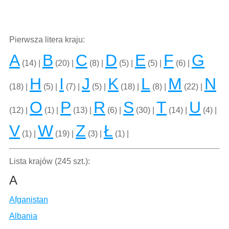
Pierwsza litera kraju:
A
B
C
D
E
F
G
(14) |
(20) |
(8) |
(5) |
(5) |
(6) |
H
I
J
K
L
M
N
(18) |
(5) |
(7) |
(5) |
(18) |
(8) |
(22) |
O
P
R
S
T
U
(12) |
(1) |
(13) |
(6) |
(30) |
(14) |
(4) |
V
W
Z
Ł
(1) |
(19) |
(3) |
(1) |
Lista krajów (245 szt.):
A
Afganistan
Albania