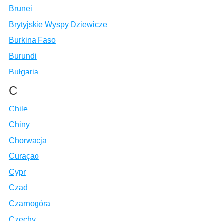
Brunei
Brytyjskie Wyspy Dziewicze
Burkina Faso
Burundi
Bułgaria
C
Chile
Chiny
Chorwacja
Curaçao
Cypr
Czad
Czarnogóra
Czechy