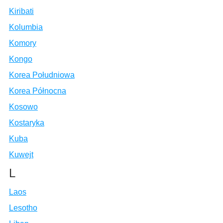
Kiribati
Kolumbia
Komory
Kongo
Korea Południowa
Korea Północna
Kosowo
Kostaryka
Kuba
Kuwejt
L
Laos
Lesotho