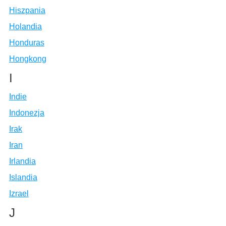
Hiszpania
Holandia
Honduras
Hongkong
I
Indie
Indonezja
Irak
Iran
Irlandia
Islandia
Izrael
J