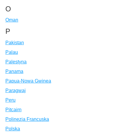
O
Oman
P
Pakistan
Palau
Palestyna
Panama
Papua-Nowa Gwinea
Paragwaj
Peru
Pitcairn
Polinezja Francuska
Polska