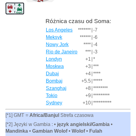
Różnica czasu od Soma:
Los Angeles
*******
|
-7
Meksyk
******
|
-6
Nowy Jork
****
|
-4
Rio de Janeiro
***
|
-3
Londyn
+1
|
*
Moskwa
+3
|
***
Dubaj
+4
|
****
Bombaj
+5.5
|
*****
Szanghaj
+8
|
********
Tokio
+9
|
*********
Sydney
+10
|
**********
[*1] GMT =
Africa/Banjul
Strefa czasowa
[*2] Języki w Gambia :
• język angielski/Gambia •
Mandinka • Gambian Wolof • Wolof • Fulah