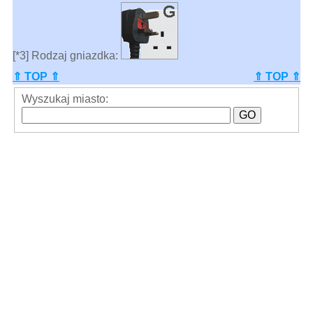
[*3] Rodzaj gniazdka:
⇑ TOP ⇑
⇑ TOP ⇑
Wyszukaj miasto: