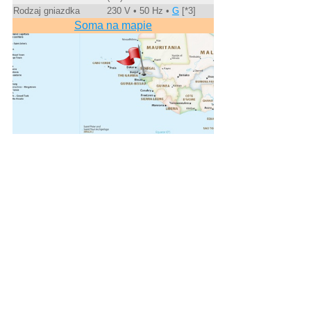
Rodzaj gniazdka
230 V • 50 Hz •
G
[*3]
Soma na mapie