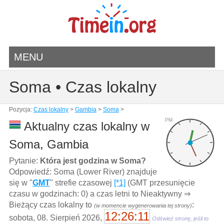
MENU
Soma • Czas lokalny
Pozycja:
Czas lokalny
>
Gambia
>
Soma
>
PM
Aktualny czas lokalny w
Soma, Gambia
Pytanie:
Która jest godzina w Soma?
Odpowiedź: Soma (Lower River) znajduje
się w "
GMT
" strefie czasowej
[*1]
(GMT przesunięcie
czasu w godzinach: 0) a czas letni to Nieaktywny ⇒
Bieżący czas lokalny to
:
(w momencie wygenerowania tej strony)
12:26:11
sobota, 08. Sierpień 2026,
Odśwież stronę, jeśli to