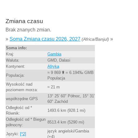
Zmiana czasu
Brak znanych zmian.
»
Soma Zmiana czasu 2026, 2027
»
(Africa/Banjul)
Soma info:
Kraj:
Gambia
Waluta:
GMD, Dalasi
Kontynent:
Afryka
≈ 9 869
= 6.194‰ GMB
Populacja:
Populacja
Wysokość nad
≈ 21 m
poziomem morza:
13° 25' 60" Północ, 15° 31'
współrzędne GPS
60" Zachód
Odległość od *
1493.6 km (928.1 mi)
Równik:
Odległość od * Biegun
8513.4 km (5290 mi)
północny:
język angielski/Gambia
Języki:
[*2]
(+4)