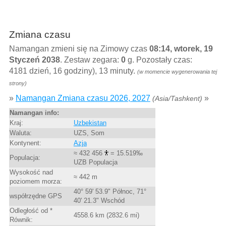
Zmiana czasu
Namangan zmieni się na Zimowy czas
08:14, wtorek, 19
Styczeń 2038
. Zestaw zegara:
0
g. Pozostały czas:
4181 dzień, 16 godziny), 13 minuty.
(w momencie wygenerowania tej
strony)
»
Namangan Zmiana czasu 2026, 2027
»
(Asia/Tashkent)
Namangan info:
Kraj:
Uzbekistan
Waluta:
UZS, Som
Kontynent:
Azja
≈ 432 456
= 15.519‰
Populacja:
UZB Populacja
Wysokość nad
≈ 442 m
poziomem morza:
40° 59' 53.9" Północ, 71°
współrzędne GPS
40' 21.3" Wschód
Odległość od *
4558.6 km (2832.6 mi)
Równik: