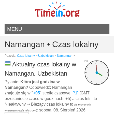
MENU
Namangan • Czas lokalny
Pozycja:
Czas lokalny
>
Uzbekistan
>
Namangan
>
PM
Aktualny czas lokalny w
Namangan, Uzbekistan
Pytanie:
Która jest godzina w
Namangan?
Odpowiedź: Namangan
znajduje się w "
+05
" strefie czasowej
[*1]
(GMT
przesunięcie czasu w godzinach: +5) a czas letni to
Nieaktywny ⇒ Bieżący czas lokalny to
(w momencie
: sobota, 08. Sierpień 2026,
wygenerowania tej strony)