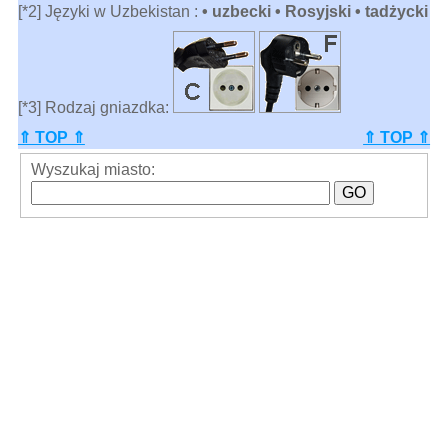
[*2] Języki w Uzbekistan :
• uzbecki • Rosyjski • tadżycki
[*3] Rodzaj gniazdka:
⇑ TOP ⇑
⇑ TOP ⇑
Wyszukaj miasto: