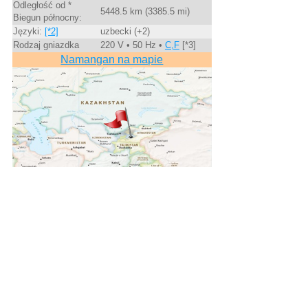
Odległość od *
5448.5 km (3385.5 mi)
Biegun północny:
Języki:
[*2]
uzbecki (+2)
Rodzaj gniazdka
220 V • 50 Hz •
C,F
[*3]
Namangan na mapie