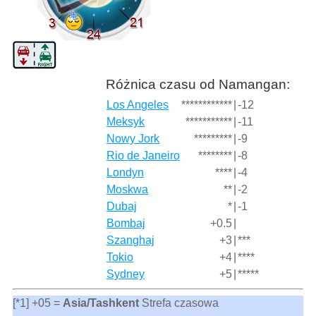
Różnica czasu od Namangan:
Los Angeles
************
|
-12
Meksyk
***********
|
-11
Nowy Jork
*********
|
-9
Rio de Janeiro
********
|
-8
Londyn
****
|
-4
Moskwa
**
|
-2
Dubaj
*
|
-1
Bombaj
+0.5
|
Szanghaj
+3
|
***
Tokio
+4
|
****
Sydney
+5
|
*****
[*1] +05 =
Asia/Tashkent
Strefa czasowa