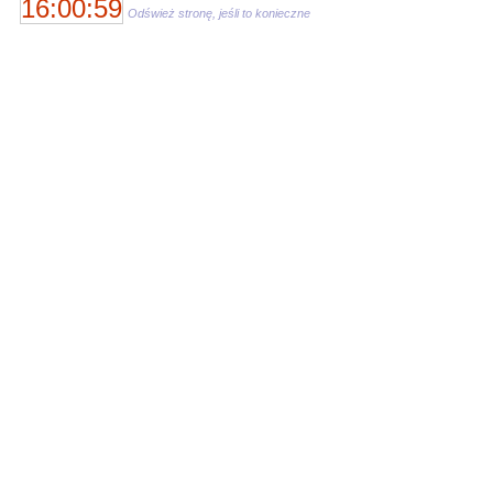
16:00:59
Odśwież stronę, jeśli to konieczne