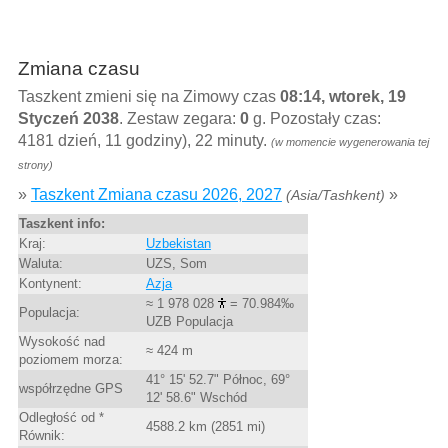
Zmiana czasu
Taszkent zmieni się na Zimowy czas
08:14, wtorek, 19
Styczeń 2038
. Zestaw zegara:
0
g. Pozostały czas:
4181 dzień, 11 godziny), 22 minuty.
(w momencie wygenerowania tej
strony)
»
Taszkent Zmiana czasu 2026, 2027
»
(Asia/Tashkent)
Taszkent info:
Kraj:
Uzbekistan
Waluta:
UZS, Som
Kontynent:
Azja
≈ 1 978 028
= 70.984‰
Populacja:
UZB Populacja
Wysokość nad
≈ 424 m
poziomem morza:
41° 15' 52.7" Północ, 69°
współrzędne GPS
12' 58.6" Wschód
Odległość od *
4588.2 km (2851 mi)
Równik: