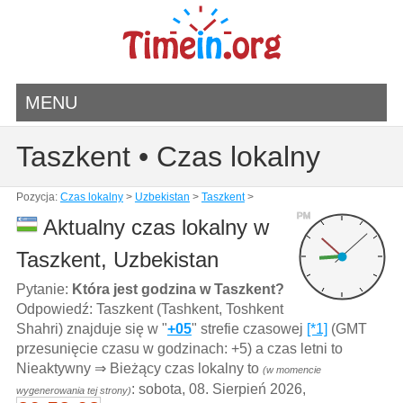
MENU
Taszkent • Czas lokalny
Pozycja:
Czas lokalny
>
Uzbekistan
>
Taszkent
>
PM
Aktualny czas lokalny w
Taszkent, Uzbekistan
Pytanie:
Która jest godzina w Taszkent?
Odpowiedź: Taszkent (Tashkent, Toshkent
Shahri) znajduje się w "
+05
" strefie czasowej
[*1]
(GMT
przesunięcie czasu w godzinach: +5) a czas letni to
Nieaktywny ⇒ Bieżący czas lokalny to
(w momencie
: sobota, 08. Sierpień 2026,
wygenerowania tej strony)