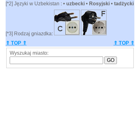
[*2] Języki w Uzbekistan :
• uzbecki • Rosyjski • tadżycki
[*3] Rodzaj gniazdka:
⇑ TOP ⇑
⇑ TOP ⇑
Wyszukaj miasto: