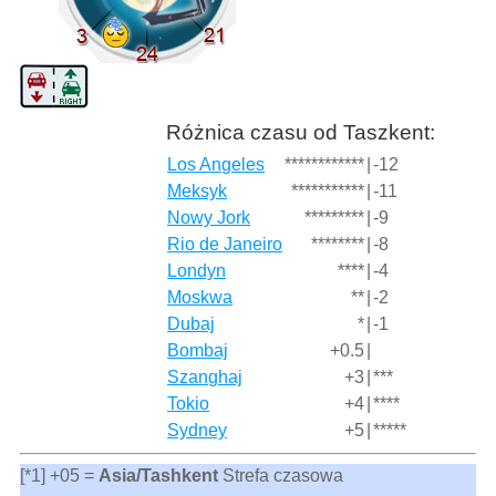
Różnica czasu od Taszkent:
Los Angeles
************
|
-12
Meksyk
***********
|
-11
Nowy Jork
*********
|
-9
Rio de Janeiro
********
|
-8
Londyn
****
|
-4
Moskwa
**
|
-2
Dubaj
*
|
-1
Bombaj
+0.5
|
Szanghaj
+3
|
***
Tokio
+4
|
****
Sydney
+5
|
*****
[*1] +05 =
Asia/Tashkent
Strefa czasowa