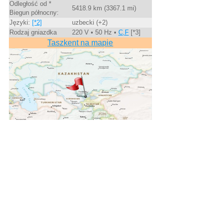
Odległość od *
5418.9 km (3367.1 mi)
Biegun północny:
Języki:
[*2]
uzbecki (+2)
Rodzaj gniazdka
220 V • 50 Hz •
C,F
[*3]
Taszkent na mapie