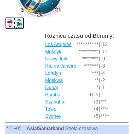
Różnica czasu od Beruniy:
Los Angeles
************
|
-12
Meksyk
***********
|
-11
Nowy Jork
*********
|
-9
Rio de Janeiro
********
|
-8
Londyn
****
|
-4
Moskwa
**
|
-2
Dubaj
*
|
-1
Bombaj
+0.5
|
Szanghaj
+3
|
***
Tokio
+4
|
****
Sydney
+5
|
*****
[*1] +05 =
Asia/Samarkand
Strefa czasowa