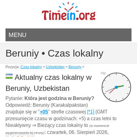
MENU
Beruniy • Czas lokalny
Pozycja:
Czas lokalny
>
Uzbekistan
>
Beruniy
>
PM
Aktualny czas lokalny w
Beruniy, Uzbekistan
Pytanie:
Która jest godzina w Beruniy?
Odpowiedź: Beruniy (Karakalpakstan)
znajduje się w "
+05
" strefie czasowej
[*1]
(GMT
przesunięcie czasu w godzinach: +5) a czas letni to
Nieaktywny ⇒ Bieżący czas lokalny to
(w momencie
: czwartek, 06. Sierpień 2026,
wygenerowania tej strony)