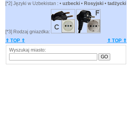
[*2] Języki w Uzbekistan :
• uzbecki • Rosyjski • tadżycki
[*3] Rodzaj gniazdka:
⇑ TOP ⇑
⇑ TOP ⇑
Wyszukaj miasto: