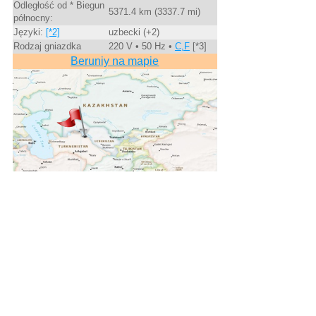
Odległość od * Biegun
5371.4 km (3337.7 mi)
północny:
Języki:
[*2]
uzbecki (+2)
Rodzaj gniazdka
220 V • 50 Hz •
C,F
[*3]
Beruniy na mapie