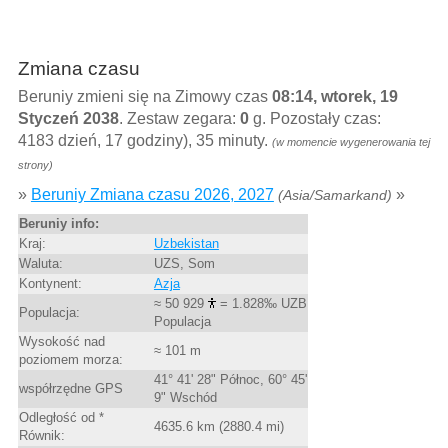
Zmiana czasu
Beruniy zmieni się na Zimowy czas
08:14, wtorek, 19
Styczeń 2038
. Zestaw zegara:
0
g. Pozostały czas:
4183 dzień, 17 godziny), 35 minuty.
(w momencie wygenerowania tej
strony)
»
Beruniy Zmiana czasu 2026, 2027
»
(Asia/Samarkand)
Beruniy info:
Kraj:
Uzbekistan
Waluta:
UZS, Som
Kontynent:
Azja
≈ 50 929
= 1.828‰ UZB
Populacja:
Populacja
Wysokość nad
≈ 101 m
poziomem morza:
41° 41' 28" Północ, 60° 45'
współrzędne GPS
9" Wschód
Odległość od *
4635.6 km (2880.4 mi)
Równik: