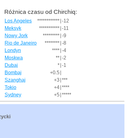
Różnica czasu od Chirchiq:
Los Angeles
************
|
-12
Meksyk
***********
|
-11
Nowy Jork
*********
|
-9
Rio de Janeiro
********
|
-8
Londyn
****
|
-4
Moskwa
**
|
-2
Dubaj
*
|
-1
Bombaj
+0.5
|
Szanghaj
+3
|
***
Tokio
+4
|
****
Sydney
+5
|
*****
życki