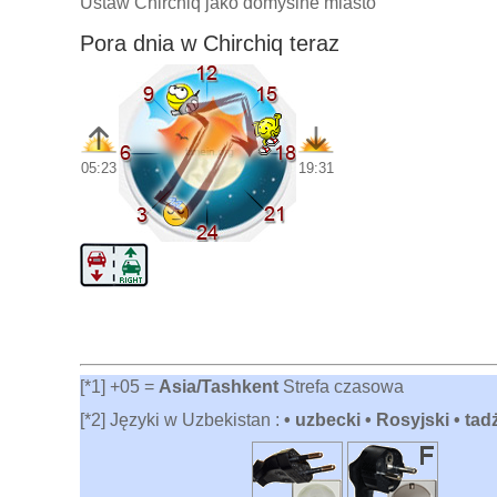
Ustaw Chirchiq jako domyślne miasto
Pora dnia w Chirchiq teraz
05:23
19:31
[*1] +05 =
Asia/Tashkent
Strefa czasowa
[*2] Języki w Uzbekistan :
• uzbecki • Rosyjski • tad