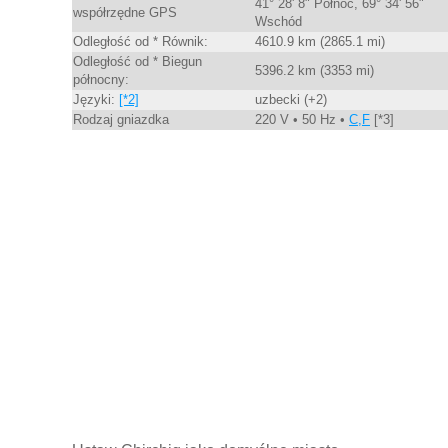
41° 28' 8" Północ, 69° 34' 56"
współrzędne GPS
Wschód
Odległość od * Równik:
4610.9 km (2865.1 mi)
Odległość od * Biegun
5396.2 km (3353 mi)
północny:
Języki:
[*2]
uzbecki (+2)
Rodzaj gniazdka
220 V • 50 Hz •
C,F
[*3]