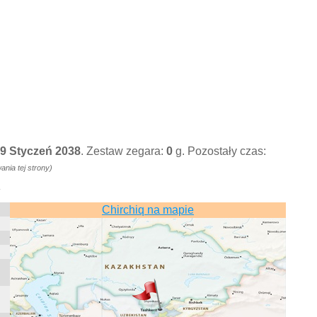
19 Styczeń 2038
. Zestaw zegara:
0
g. Pozostały czas:
ia tej strony)
»
Chirchiq na mapie