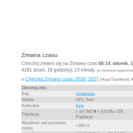
Zmiana czasu
Chirchiq zmieni się na Zimowy czas
08:14, wtorek, 
4181 dzień, 18 godziny), 13 minuty.
(w momencie wygenerowan
»
Chirchiq Zmiana czasu 2026, 2027
(Asia/Tashkent)
Chirchiq info:
Kraj:
Uzbekistan
Waluta:
UZS, Som
Kontynent:
Azja
≈ 167 842
= 6.023‰ UZB
Populacja:
Populacja
Wysokość nad poziomem
≈ 602 m
morza: