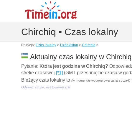
Chirchiq • Czas lokalny
Pozycja:
Czas lokalny
>
Uzbekistan
>
Chirchiq
>
Aktualny czas lokalny w Chirchiq
Pytanie:
Która jest godzina w Chirchiq?
Odpowiedź:
strefie czasowej
[*1]
(GMT przesunięcie czasu w godzi
Bieżący czas lokalny to
:
(w momencie wygenerowania tej strony)
Odśwież stronę, jeśli to konieczne