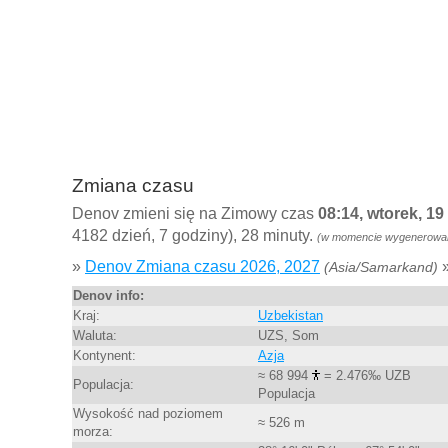
Zmiana czasu
Denov zmieni się na Zimowy czas
08:14, wtorek, 1
4182 dzień, 7 godziny), 28 minuty.
(w momencie wygenerowani
»
Denov Zmiana czasu 2026, 2027
(Asia/Samarkand)
Denov info:
Kraj:
Uzbekistan
Waluta:
UZS, Som
Kontynent:
Azja
≈ 68 994
= 2.476‰ UZB
Populacja:
Populacja
Wysokość nad poziomem
≈ 526 m
morza: