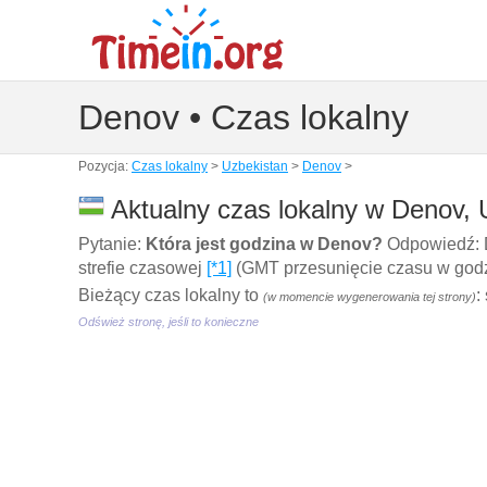
Denov • Czas lokalny
Pozycja:
Czas lokalny
>
Uzbekistan
>
Denov
>
Aktualny czas lokalny w Denov, 
Pytanie:
Która jest godzina w Denov?
Odpowiedź: D
strefie czasowej
[*1]
(GMT przesunięcie czasu w godzi
Bieżący czas lokalny to
:
(w momencie wygenerowania tej strony)
Odśwież stronę, jeśli to konieczne