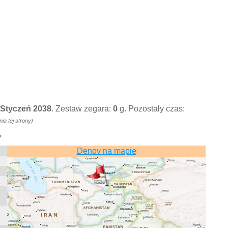
9 Styczeń 2038
. Zestaw zegara:
0
g. Pozostały czas:
a tej strony)
»
Denov na mapie