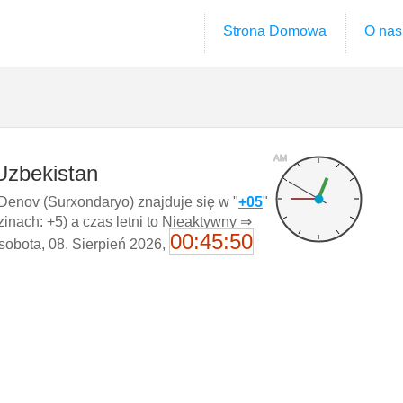
Strona Domowa
O nas
AM
Uzbekistan
enov (Surxondaryo) znajduje się w "
+05
"
nach: +5) a czas letni to Nieaktywny ⇒
00:45:51
 sobota, 08. Sierpień 2026,