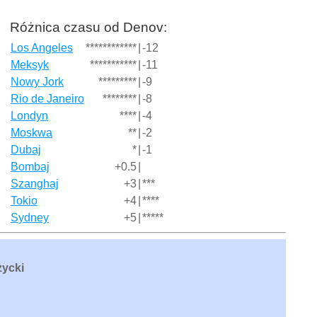
Różnica czasu od Denov:
Los Angeles
************
|
-12
Meksyk
***********
|
-11
Nowy Jork
*********
|
-9
Rio de Janeiro
********
|
-8
Londyn
****
|
-4
Moskwa
**
|
-2
Dubaj
*
|
-1
Bombaj
+0.5
|
Szanghaj
+3
|
***
Tokio
+4
|
****
Sydney
+5
|
*****
życki