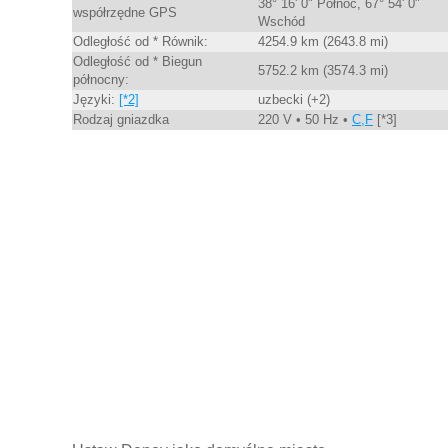
38° 16' 0" Północ, 67° 54' 0"
współrzędne GPS
Wschód
Odległość od * Równik:
4254.9 km (2643.8 mi)
Odległość od * Biegun
5752.2 km (3574.3 mi)
północny:
Języki:
[*2]
uzbecki (+2)
Rodzaj gniazdka
220 V • 50 Hz •
C,F
[*3]