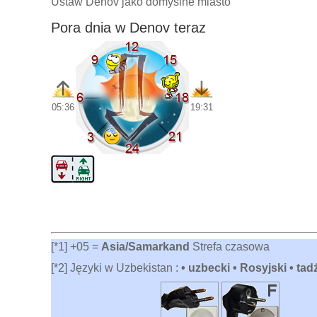
Ustaw Denov jako domyślne miasto
Pora dnia w Denov teraz
05:36
19:31
[*1] +05 =
Asia/Samarkand
Strefa czasowa
[*2] Języki w Uzbekistan :
• uzbecki • Rosyjski • tad