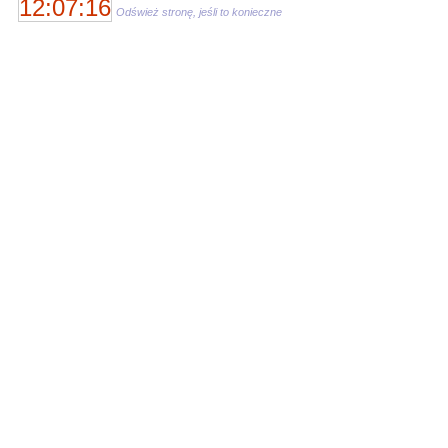
12:07:16
Odśwież stronę, jeśli to konieczne