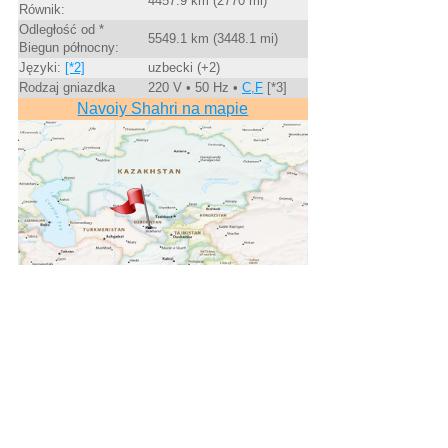
4457.9 km (2770 mi)
Równik:
Odległość od *
5549.1 km (3448.1 mi)
Biegun północny:
Języki:
[*2]
uzbecki (+2)
Rodzaj gniazdka
220 V • 50 Hz •
C,F
[*3]
Navoiy Shahri na mapie