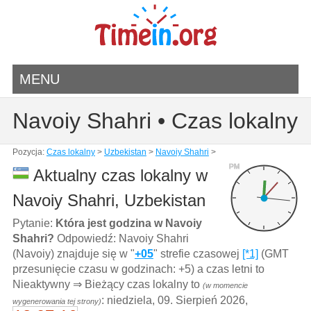
MENU
Navoiy Shahri • Czas lokalny
Pozycja:
Czas lokalny
>
Uzbekistan
>
Navoiy Shahri
>
PM
Aktualny czas lokalny w
Navoiy Shahri, Uzbekistan
Pytanie:
Która jest godzina w Navoiy
Shahri?
Odpowiedź: Navoiy Shahri
(Navoiy) znajduje się w "
+05
" strefie czasowej
[*1]
(GMT
przesunięcie czasu w godzinach: +5) a czas letni to
Nieaktywny ⇒ Bieżący czas lokalny to
(w momencie
: niedziela, 09. Sierpień 2026,
wygenerowania tej strony)