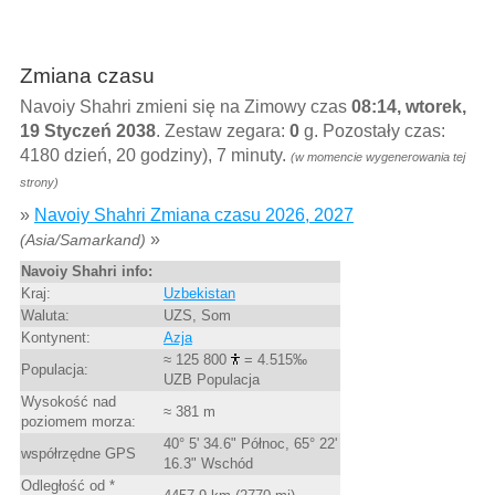
Zmiana czasu
Navoiy Shahri zmieni się na Zimowy czas
08:14, wtorek,
19 Styczeń 2038
. Zestaw zegara:
0
g. Pozostały czas:
4180 dzień, 20 godziny), 7 minuty.
(w momencie wygenerowania tej
strony)
»
Navoiy Shahri Zmiana czasu 2026, 2027
»
(Asia/Samarkand)
Navoiy Shahri info:
Kraj:
Uzbekistan
Waluta:
UZS, Som
Kontynent:
Azja
≈ 125 800
= 4.515‰
Populacja:
UZB Populacja
Wysokość nad
≈ 381 m
poziomem morza:
40° 5' 34.6" Północ, 65° 22'
współrzędne GPS
16.3" Wschód
Odległość od *