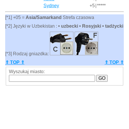
Sydney
+5
|
*****
[*1] +05 =
Asia/Samarkand
Strefa czasowa
[*2] Języki w Uzbekistan :
• uzbecki • Rosyjski • tadżycki
[*3] Rodzaj gniazdka:
⇑ TOP ⇑
⇑ TOP ⇑
Wyszukaj miasto: