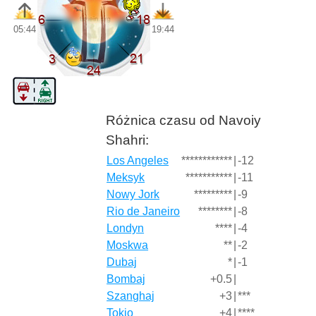
05:44
19:44
Różnica czasu od Navoiy
Shahri:
Los Angeles
************
|
-12
Meksyk
***********
|
-11
Nowy Jork
*********
|
-9
Rio de Janeiro
********
|
-8
Londyn
****
|
-4
Moskwa
**
|
-2
Dubaj
*
|
-1
Bombaj
+0.5
|
Szanghaj
+3
|
***
Tokio
+4
|
****