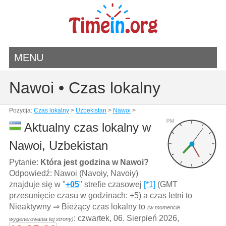
MENU
Nawoi • Czas lokalny
Pozycja:
Czas lokalny
>
Uzbekistan
>
Nawoi
>
PM
Aktualny czas lokalny w
Nawoi, Uzbekistan
Pytanie:
Która jest godzina w Nawoi?
Odpowiedź: Nawoi (Navoiy, Navoiy)
znajduje się w "
+05
" strefie czasowej
[*1]
(GMT
przesunięcie czasu w godzinach: +5) a czas letni to
Nieaktywny ⇒ Bieżący czas lokalny to
(w momencie
: czwartek, 06. Sierpień 2026,
wygenerowania tej strony)