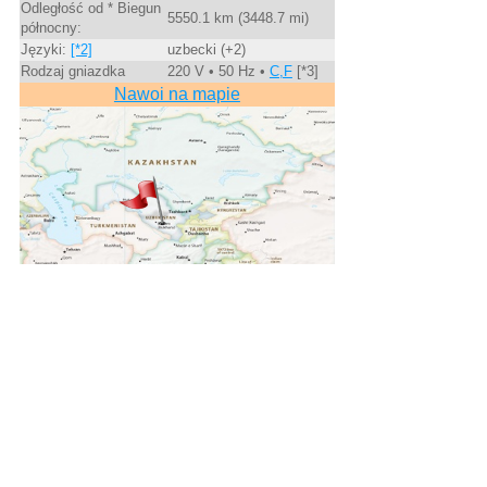
Odległość od * Biegun
5550.1 km (3448.7 mi)
północny:
Języki:
[*2]
uzbecki (+2)
Rodzaj gniazdka
220 V • 50 Hz •
C,F
[*3]
Nawoi na mapie