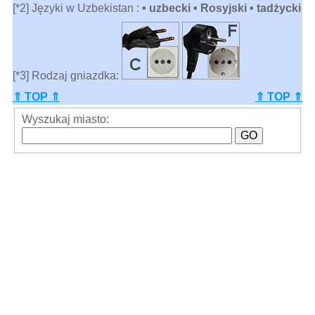
[*2] Języki w Uzbekistan :
• uzbecki • Rosyjski • tadżycki
[*3] Rodzaj gniazdka:
⇑ TOP ⇑
⇑ TOP ⇑
Wyszukaj miasto: