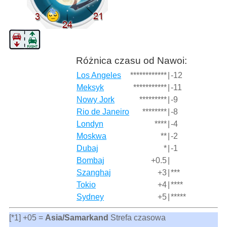
Różnica czasu od Nawoi:
Los Angeles
************
|
-12
Meksyk
***********
|
-11
Nowy Jork
*********
|
-9
Rio de Janeiro
********
|
-8
Londyn
****
|
-4
Moskwa
**
|
-2
Dubaj
*
|
-1
Bombaj
+0.5
|
Szanghaj
+3
|
***
Tokio
+4
|
****
Sydney
+5
|
*****
[*1] +05 =
Asia/Samarkand
Strefa czasowa