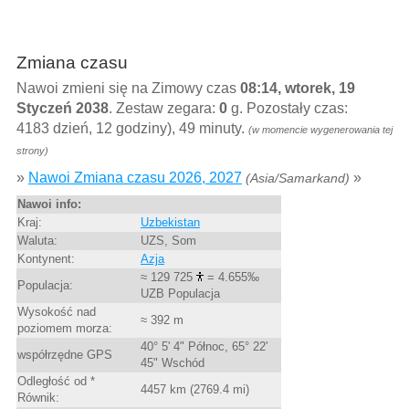
Zmiana czasu
Nawoi zmieni się na Zimowy czas
08:14, wtorek, 19
Styczeń 2038
. Zestaw zegara:
0
g. Pozostały czas:
4183 dzień, 12 godziny), 49 minuty.
(w momencie wygenerowania tej
strony)
»
Nawoi Zmiana czasu 2026, 2027
»
(Asia/Samarkand)
Nawoi info:
Kraj:
Uzbekistan
Waluta:
UZS, Som
Kontynent:
Azja
≈ 129 725
= 4.655‰
Populacja:
UZB Populacja
Wysokość nad
≈ 392 m
poziomem morza:
40° 5' 4" Północ, 65° 22'
współrzędne GPS
45" Wschód
Odległość od *
4457 km (2769.4 mi)
Równik: