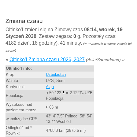
Zmiana czasu
Oltinko’l zmieni się na Zimowy czas
08:14, wtorek, 19
Styczeń 2038
. Zestaw zegara:
0
g. Pozostały czas:
4182 dzień, 18 godziny), 41 minuty.
(w momencie wygenerowania tej
strony)
»
Oltinko’l Zmiana czasu 2026, 2027
»
(Asia/Samarkand)
Oltinko’l info:
Kraj:
Uzbekistan
Waluta:
UZS, Som
Kontynent:
Azja
≈ 59 122
= 2.122‰ UZB
Populacja:
Populacja
Wysokość nad
≈ 63 m
poziomem morza:
43° 4' 7.5" Północ, 58° 54'
współrzędne GPS
13.4" Wschód
Odległość od *
4788.8 km (2975.6 mi)
Równik: