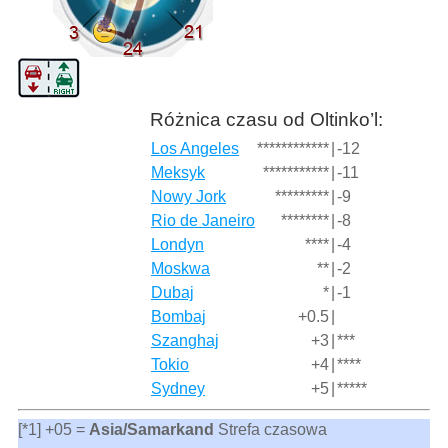
Różnica czasu od Oltinko’l:
Los Angeles
************
|
-12
Meksyk
***********
|
-11
Nowy Jork
*********
|
-9
Rio de Janeiro
********
|
-8
Londyn
****
|
-4
Moskwa
**
|
-2
Dubaj
*
|
-1
Bombaj
+0.5
|
Szanghaj
+3
|
***
Tokio
+4
|
****
Sydney
+5
|
*****
[*1] +05 =
Asia/Samarkand
Strefa czasowa