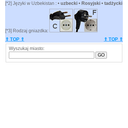
[*2] Języki w Uzbekistan :
• uzbecki • Rosyjski • tadżycki
[*3] Rodzaj gniazdka:
⇑ TOP ⇑
⇑ TOP ⇑
Wyszukaj miasto: