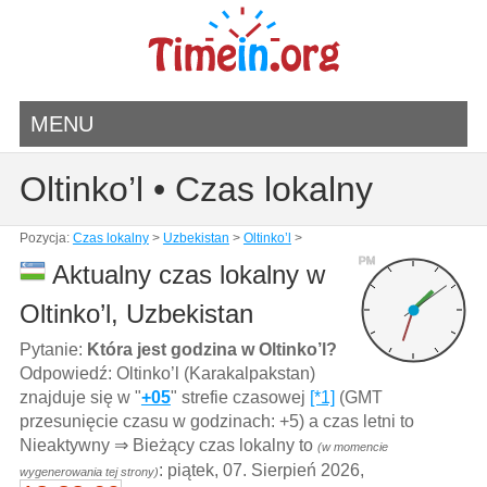
MENU
Oltinko’l • Czas lokalny
Pozycja:
Czas lokalny
>
Uzbekistan
>
Oltinko’l
>
PM
Aktualny czas lokalny w
Oltinko’l, Uzbekistan
Pytanie:
Która jest godzina w Oltinko’l?
Odpowiedź: Oltinko’l (Karakalpakstan)
znajduje się w "
+05
" strefie czasowej
[*1]
(GMT
przesunięcie czasu w godzinach: +5) a czas letni to
Nieaktywny ⇒ Bieżący czas lokalny to
(w momencie
: piątek, 07. Sierpień 2026,
wygenerowania tej strony)