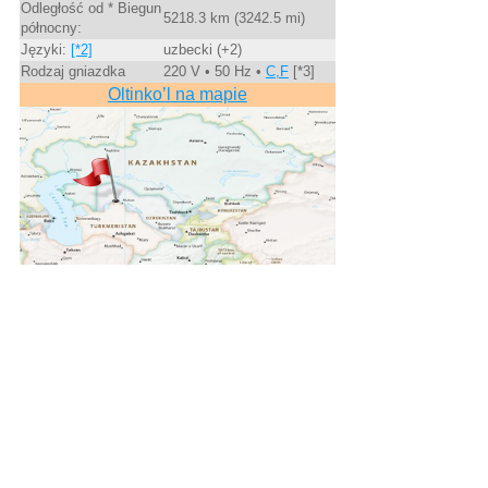
Odległość od * Biegun
5218.3 km (3242.5 mi)
północny:
Języki:
[*2]
uzbecki (+2)
Rodzaj gniazdka
220 V • 50 Hz •
C,F
[*3]
Oltinko’l na mapie