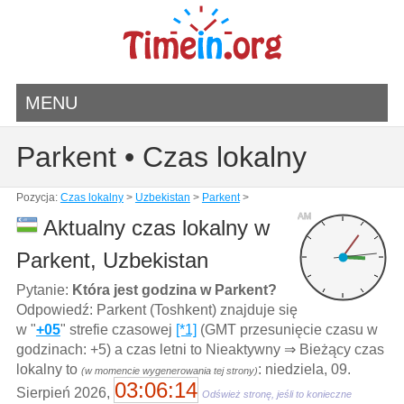
MENU
Parkent • Czas lokalny
Pozycja:
Czas lokalny
>
Uzbekistan
>
Parkent
>
AM
Aktualny czas lokalny w
Parkent, Uzbekistan
Pytanie:
Która jest godzina w Parkent?
Odpowiedź: Parkent (Toshkent) znajduje się
w "
+05
" strefie czasowej
[*1]
(GMT przesunięcie czasu w
godzinach: +5) a czas letni to Nieaktywny ⇒ Bieżący czas
lokalny to
: niedziela, 09.
(w momencie wygenerowania tej strony)
03:06:14
Sierpień 2026,
Odśwież stronę, jeśli to konieczne