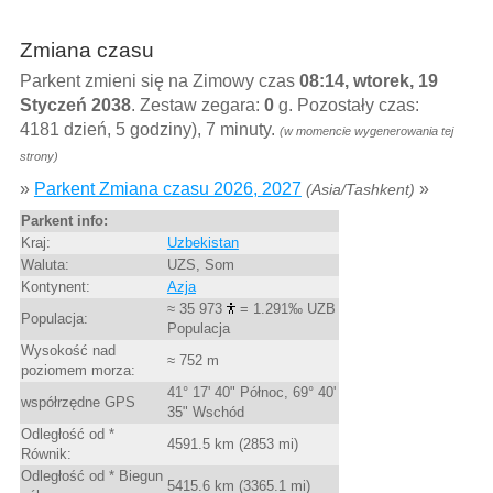
Zmiana czasu
Parkent zmieni się na Zimowy czas
08:14, wtorek, 19
Styczeń 2038
. Zestaw zegara:
0
g. Pozostały czas:
4181 dzień, 5 godziny), 7 minuty.
(w momencie wygenerowania tej
strony)
»
Parkent Zmiana czasu 2026, 2027
»
(Asia/Tashkent)
Parkent info:
Kraj:
Uzbekistan
Waluta:
UZS, Som
Kontynent:
Azja
≈ 35 973
= 1.291‰ UZB
Populacja:
Populacja
Wysokość nad
≈ 752 m
poziomem morza:
41° 17' 40" Północ, 69° 40'
współrzędne GPS
35" Wschód
Odległość od *
4591.5 km (2853 mi)
Równik:
Odległość od * Biegun
5415.6 km (3365.1 mi)