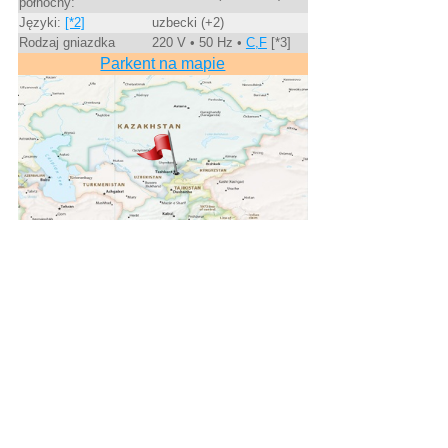
północny:
Języki:
[*2]
uzbecki (+2)
Rodzaj gniazdka
220 V • 50 Hz •
C,F
[*3]
Parkent na mapie