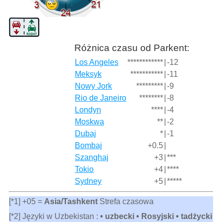
Różnica czasu od Parkent:
Los Angeles
************
|
-12
Meksyk
***********
|
-11
Nowy Jork
*********
|
-9
Rio de Janeiro
********
|
-8
Londyn
****
|
-4
Moskwa
**
|
-2
Dubaj
*
|
-1
Bombaj
+0.5
|
Szanghaj
+3
|
***
Tokio
+4
|
****
Sydney
+5
|
*****
[*1] +05 =
Asia/Tashkent
Strefa czasowa
[*2] Języki w Uzbekistan :
• uzbecki • Rosyjski • tadżycki