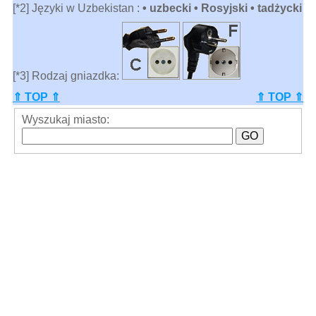
[*2] Języki w Uzbekistan :
• uzbecki • Rosyjski • tadżycki
[*3] Rodzaj gniazdka:
⇑ TOP ⇑
⇑ TOP ⇑
Wyszukaj miasto: