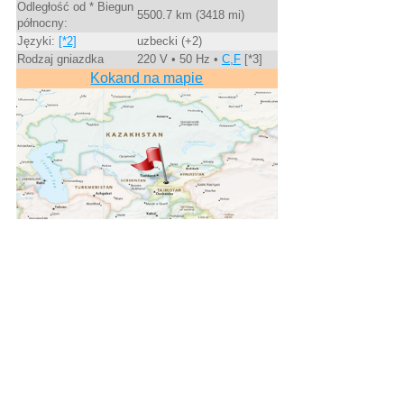
Odległość od * Biegun
5500.7 km (3418 mi)
północny:
Języki:
[*2]
uzbecki (+2)
Rodzaj gniazdka
220 V • 50 Hz •
C,F
[*3]
Kokand na mapie