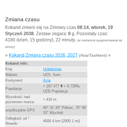
Zmiana czasu
Kokand zmieni się na Zimowy czas
08:14, wtorek, 19
Styczeń 2038
. Zestaw zegara:
0
g. Pozostały czas:
4180 dzień, 15 godziny), 22 minuty.
(w momencie wygenerowania tej
strony)
»
Kokand Zmiana czasu 2026, 2027
»
(Asia/Tashkent)
Kokand info:
Kraj:
Uzbekistan
Waluta:
UZS, Som
Kontynent:
Azja
≈ 187 477
= 6.728‰
Populacja:
UZB Populacja
Wysokość nad
≈ 416 m
poziomem morza:
40° 31' 43" Północ, 70° 56'
współrzędne GPS
33" Wschód
Odległość od *
4506.4 km (2800.1 mi)
Równik: