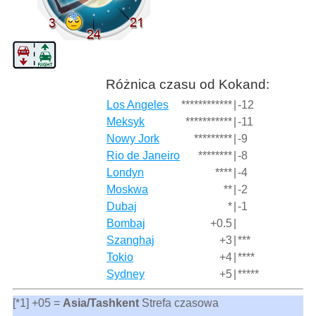
Różnica czasu od Kokand:
Los Angeles
************
|
-12
Meksyk
***********
|
-11
Nowy Jork
*********
|
-9
Rio de Janeiro
********
|
-8
Londyn
****
|
-4
Moskwa
**
|
-2
Dubaj
*
|
-1
Bombaj
+0.5
|
Szanghaj
+3
|
***
Tokio
+4
|
****
Sydney
+5
|
*****
[*1] +05 =
Asia/Tashkent
Strefa czasowa