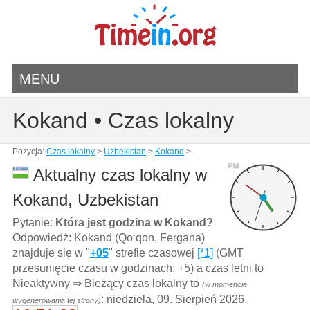
MENU
Kokand • Czas lokalny
Pozycja:
Czas lokalny
>
Uzbekistan
>
Kokand
>
PM
Aktualny czas lokalny w
Kokand, Uzbekistan
Pytanie:
Która jest godzina w Kokand?
Odpowiedź: Kokand (Qo‘qon, Fergana)
znajduje się w "
+05
" strefie czasowej
[*1]
(GMT
przesunięcie czasu w godzinach: +5) a czas letni to
Nieaktywny ⇒ Bieżący czas lokalny to
(w momencie
: niedziela, 09. Sierpień 2026,
wygenerowania tej strony)