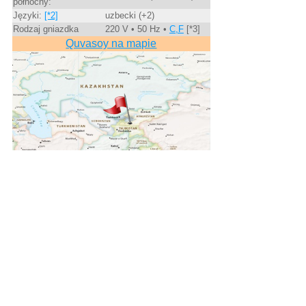
północny:
Języki:
[*2]
uzbecki (+2)
Rodzaj gniazdka
220 V • 50 Hz •
C,F
[*3]
Quvasoy na mapie