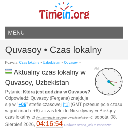
MENU
Quvasoy • Czas lokalny
Pozycja:
Czas lokalny
>
Uzbekistan
>
Quvasoy
>
AM
Aktualny czas lokalny w
Quvasoy, Uzbekistan
Pytanie:
Która jest godzina w Quvasoy?
Odpowiedź: Quvasoy (Fergana) znajduje
się w "
+06
" strefie czasowej
[*1]
(GMT przesunięcie czasu
w godzinach: +6) a czas letni to Nieaktywny ⇒ Bieżący
czas lokalny to
: sobota, 08.
(w momencie wygenerowania tej strony)
04:16:54
Sierpień 2026,
Odśwież stronę, jeśli to konieczne