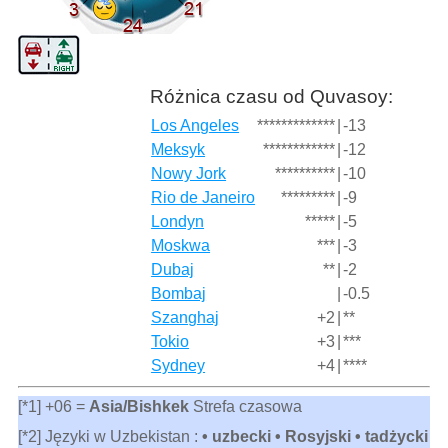
Różnica czasu od Quvasoy:
Los Angeles
*************
|
-13
Meksyk
************
|
-12
Nowy Jork
**********
|
-10
Rio de Janeiro
*********
|
-9
Londyn
*****
|
-5
Moskwa
***
|
-3
Dubaj
**
|
-2
Bombaj
|
-0.5
Szanghaj
+2
|
**
Tokio
+3
|
***
Sydney
+4
|
****
[*1] +06 =
Asia/Bishkek
Strefa czasowa
[*2] Języki w Uzbekistan :
• uzbecki • Rosyjski • tadżycki