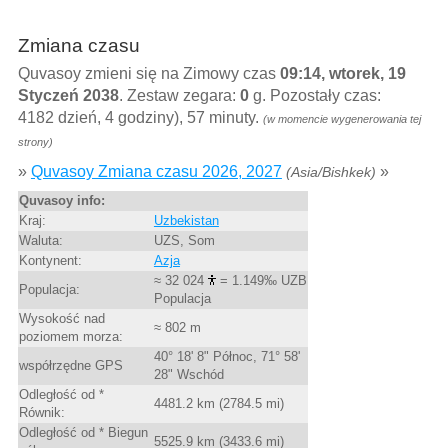
Zmiana czasu
Quvasoy zmieni się na Zimowy czas
09:14, wtorek, 19
Styczeń 2038
. Zestaw zegara:
0
g. Pozostały czas:
4182 dzień, 4 godziny), 57 minuty.
(w momencie wygenerowania tej
strony)
»
Quvasoy Zmiana czasu 2026, 2027
»
(Asia/Bishkek)
Quvasoy info:
Kraj:
Uzbekistan
Waluta:
UZS, Som
Kontynent:
Azja
≈ 32 024
= 1.149‰ UZB
Populacja:
Populacja
Wysokość nad
≈ 802 m
poziomem morza:
40° 18' 8" Północ, 71° 58'
współrzędne GPS
28" Wschód
Odległość od *
4481.2 km (2784.5 mi)
Równik:
Odległość od * Biegun
5525.9 km (3433.6 mi)